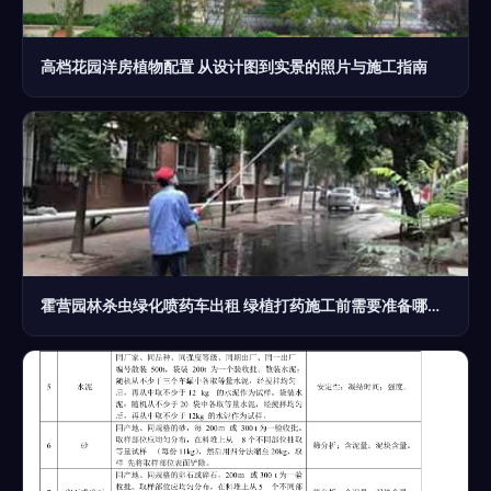
高档花园洋房植物配置 从设计图到实景的照片与施工指南
霍营园林杀虫绿化喷药车出租 绿植打药施工前需要准备哪些？