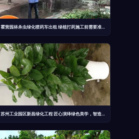
霍营园林杀虫绿化喷药车出租 绿植打药施工前需要准备哪些？
苏州工业园区新昌绿化工程 匠心演绎绿色美学，智造园林精品