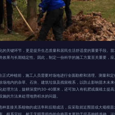
化的关键环节，更是提升生态质量和居民生活舒适度的重要手段。苗
终效果与长期稳定性。因此，制定一份科学的施工方案至关重要，应
n在正式种植前，施工人员需要对场地进行全面勘察和清理。测量和
除场地内的杂草、石块、建筑垃圾及残留根系，以防止影响苗木未来
化处理方法，旋耕深度约30-40厘米，还可加入有机肥或腐殖土提
设施的方法来处理地势积水的问题。
n选种直接关系植物的成活率和后期成活，应采取就近围苗或大规模
害、根系完好、树干无明显损伤的合格苗木更助于提高种植准确。运