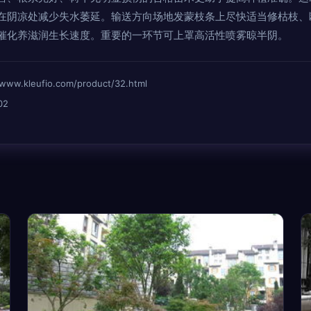
在阴凉处减少失水萎延。输送方向场地发蒙枝条上尽快适当修枯枝、
催化养滋润生长速度。重要的一环节可上罩高活性喷雾晾半阴。
kleufio.com/product/32.html
02