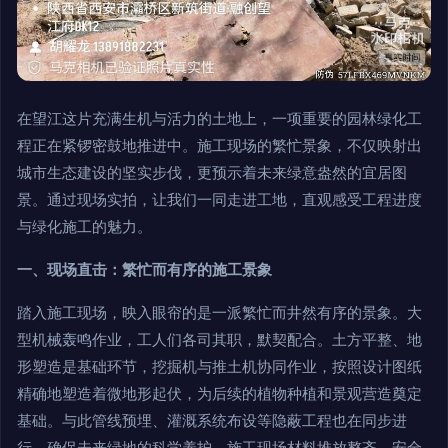
在望江这片充满生机与活力的土地上，一项重要的园林绿化工
程正在紧锣密鼓地推进中。施工现场的繁忙景象，不仅映射出
城市生态建设的坚实步伐，更预示着未来绿意盎然的宜居图
景。通过现场实拍，让我们一同走进工地，直观感受工程进度
与绿化施工的魅力。
一、现场直击：繁忙而有序的施工景象
踏入施工现场，映入眼帘的是一派繁忙而井然有序的景象。大
型机械轰鸣作业，工人们各司其职，默契配合。土方平整、地
形塑造是基础环节，挖掘机与推土机协同作业，按照设计图纸
精确地塑造着微地形起伏，为后续的植物种植和景观营造奠定
基础。与此管线预埋、灌溉系统布设等隐蔽工程也在同步进
行，确保未来绿地的科学养护。施工现场材料堆放整齐，安全