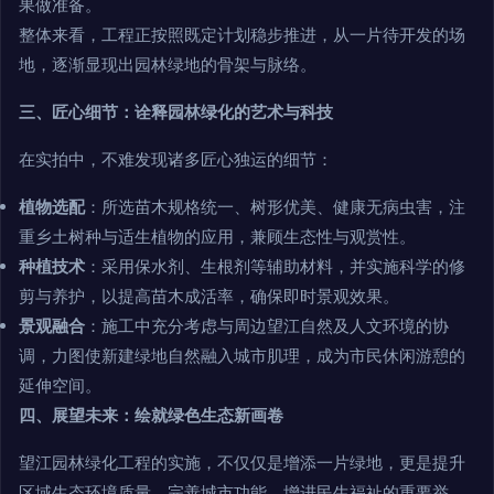
果做准备。
整体来看，工程正按照既定计划稳步推进，从一片待开发的场
地，逐渐显现出园林绿地的骨架与脉络。
三、匠心细节：诠释园林绿化的艺术与科技
在实拍中，不难发现诸多匠心独运的细节：
植物选配
：所选苗木规格统一、树形优美、健康无病虫害，注
重乡土树种与适生植物的应用，兼顾生态性与观赏性。
种植技术
：采用保水剂、生根剂等辅助材料，并实施科学的修
剪与养护，以提高苗木成活率，确保即时景观效果。
景观融合
：施工中充分考虑与周边望江自然及人文环境的协
调，力图使新建绿地自然融入城市肌理，成为市民休闲游憩的
延伸空间。
四、展望未来：绘就绿色生态新画卷
望江园林绿化工程的实施，不仅仅是增添一片绿地，更是提升
区域生态环境质量、完善城市功能、增进民生福祉的重要举